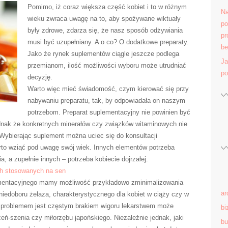
Pomimo, iż coraz większa część kobiet i to w różnym
Na
wieku zwraca uwagę na to, aby spożywane wiktuały
po
były zdrowe, zdarza się, że nasz sposób odżywiania
pr
musi być uzupełniany. A o co? O dodatkowe preparaty.
be
Jako że rynek suplementów ciągle jeszcze podlega
Ja
przemianom, ilość możliwości wyboru może utrudniać
po
decyzję.
Warto więc mieć świadomość, czym kierować się przy
nabywaniu preparatu, tak, by odpowiadała on naszym
potrzebom. Preparat suplementacyjny nie powinien być
ednak że konkretnych minerałów czy związków witaminowych nie
 Wybierając suplement można uciec się do konsultacji
rto wziąć pod uwagę swój wiek. Innych elementów potrzeba
, a zupełnie innych – potrzeba kobiecie dojrzałej.
ch stosowanych na sen
mentacyjnego mamy możliwość przykładowo zminimalizowania
ar
niedoboru żelaza, charakterystycznego dla kobiet w ciąży czy w
ym problemem jest częstym brakiem wigoru lekarstwem może
bi
żeń-szenia czy miłorzębu japońskiego. Niezależnie jednak, jaki
bu