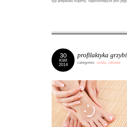
typ preparatu kupimy. Najistotniejsze jest je
profilaktyka grzyb
30
KWI
categories:
uroda
,
zdrowie
2014