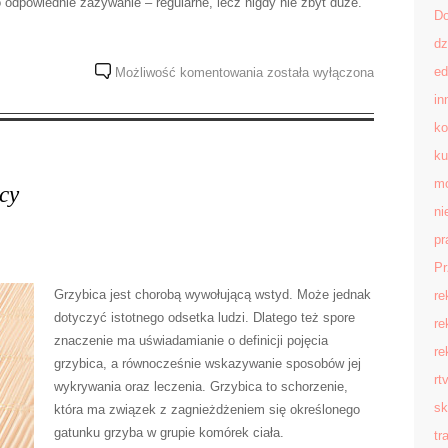
go odpowiednie zażywanie – regularne, lecz nigdy nie zbyt duże.
D
dz
suplementy
ed
Możliwość komentowania
została wyłączona
dla
in
kobiet
ko
ku
mo
icy
ni
pr
Pr
Grzybica jest chorobą wywołującą wstyd. Może jednak
re
dotyczyć istotnego odsetka ludzi. Dlatego też spore
re
znaczenie ma uświadamianie o definicji pojęcia
re
grzybica, a równocześnie wskazywanie sposobów jej
rt
wykrywania oraz leczenia. Grzybica to schorzenie,
sk
która ma związek z zagnieżdżeniem się określonego
gatunku grzyba w grupie komórek ciała.
tr