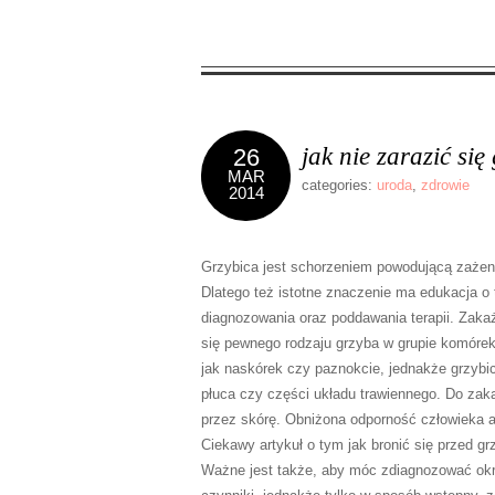
jak nie zarazić się
26
MAR
categories:
uroda
,
zdrowie
2014
Grzybica jest schorzeniem powodującą zażen
Dlatego też istotne znaczenie ma edukacja o
diagnozowania oraz poddawania terapii. Zakaż
się pewnego rodzaju grzyba w grupie komórek 
jak naskórek czy paznokcie, jednakże grzybi
płuca czy części układu trawiennego. Do za
przez skórę. Obniżona odporność człowieka 
Ciekawy artykuł o tym jak bronić się przed g
Ważne jest także, aby móc zdiagnozować okre