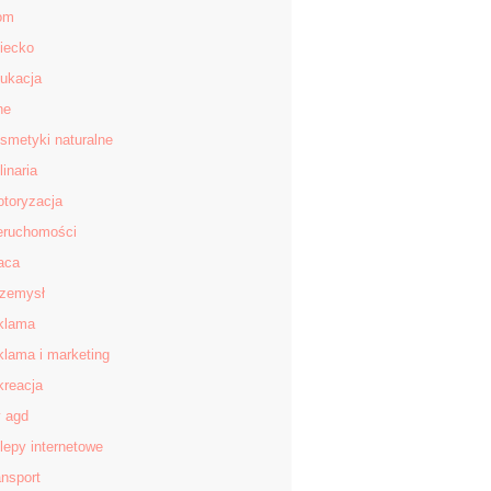
om
iecko
ukacja
ne
smetyki naturalne
linaria
toryzacja
eruchomości
aca
zemysł
klama
klama i marketing
kreacja
v agd
lepy internetowe
ansport