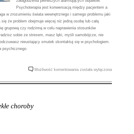
załagodzenia pierwszych alarmujących objawów.
Psychoterapia jest konwersacją między pacjentem a
aga w zrozumieniu świata wewnętrznego i samego problemu jaki
ię że problem obejmuje więcej niż jedną osobę lub całą
pię grupową czy rodzinną w celu naprawienia stosunków
radzisz sobie ze stresem, masz lęki, myśli samobójcze, nie
b odczuwasz nieustający smutek skontaktuj się w psychologiem.
a psychicznego.
Nie
Możliwość komentowania
została wyłączona
radzisz
Sobie
z
problemami
?
ekłe choroby