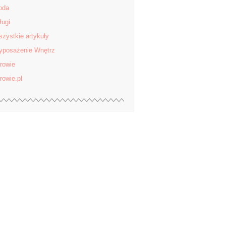
oda
ługi
zystkie artykuły
posażenie Wnętrz
rowie
rowie.pl