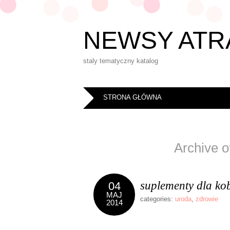
NEWSY ATR
staly tematyczny katalog
STRONA GŁÓWNA
Archive o
suplementy dla kob
04
MAJ
categories:
uroda
,
zdrowie
2014