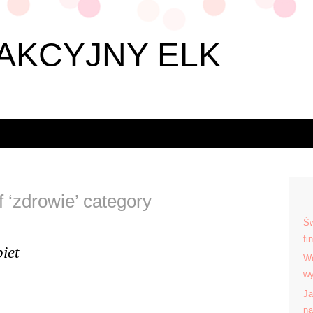
AKCYJNY ELK
f ‘zdrowie’ category
Św
fi
iet
Wo
wy
Ja
na