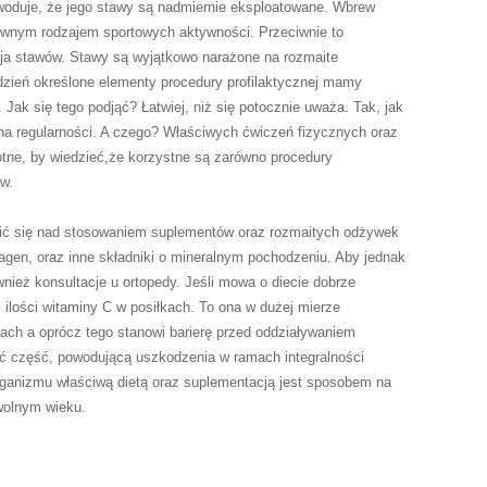
woduje, że jego stawy są nadmiernie eksploatowane. Wbrew
ownym rodzajem sportowych aktywności. Przeciwnie to
cja stawów. Stawy są wyjątkowo narażone na rozmaite
zień określone elementy procedury profilaktycznej mamy
ak się tego podjąć? Łatwiej, niż się potocznie uważa. Tak, jak
na regularności. A czego? Właściwych ćwiczeń fizycznych oraz
otne, by wiedzieć,że korzystne są zarówno procedury
ów.
ić się nad stosowaniem suplementów oraz rozmaitych odżywek
lagen, oraz inne składniki o mineralnym pochodzeniu. Aby jednak
ież konsultacje u ortopedy. Jeśli mowa o diecie dobrze
ilości witaminy C w posiłkach. To ona w dużej mierze
ch a oprócz tego stanowi barierę przed oddziaływaniem
ć część, powodującą uszkodzenia w ramach integralności
rganizmu właściwą dietą oraz suplementacją jest sposobem na
wolnym wieku.