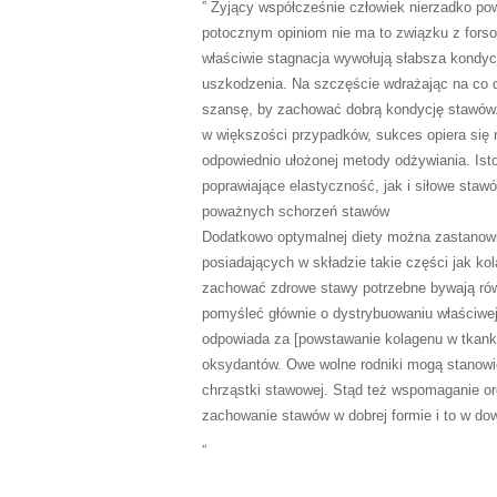
” Żyjący współcześnie człowiek nierzadko po
potocznym opiniom nie ma to związku z fors
właściwie stagnacja wywołują słabsza kondy
uszkodzenia. Na szczęście wdrażając na co d
szansę, by zachować dobrą kondycję stawów. J
w większości przypadków, sukces opiera się 
odpowiednio ułożonej metody odżywiania. Ist
poprawiające elastyczność, jak i siłowe staw
poważnych schorzeń stawów
Dodatkowo optymalnej diety można zastanow
posiadających w składzie takie części jak ko
zachować zdrowe stawy potrzebne bywają równ
pomyśleć głównie o dystrybuowaniu właściwej 
odpowiada za [powstawanie kolagenu w tkanka
oksydantów. Owe wolne rodniki mogą stanowi
chrząstki stawowej. Stąd też wspomaganie o
zachowanie stawów w dobrej formie i to w do
„