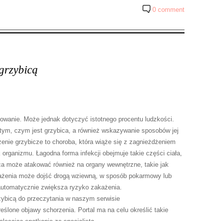
0 comment
 grzybicą
owanie. Może jednak dotyczyć istotnego procentu ludzkości.
 tym, czym jest grzybica, a również wskazywanie sposobów jej
enie grzybicze to choroba, która wiąże się z zagnieżdżeniem
organizmu. Łagodna forma infekcji obejmuje takie części ciała,
ca może atakować również na organy wewnętrzne, takie jak
każenia może dojść drogą wziewną, w sposób pokarmowy lub
automatycznie zwiększa ryzyko zakażenia.
rzybicą do przeczytania w naszym serwisie
ślone objawy schorzenia. Portal ma na celu określić takie