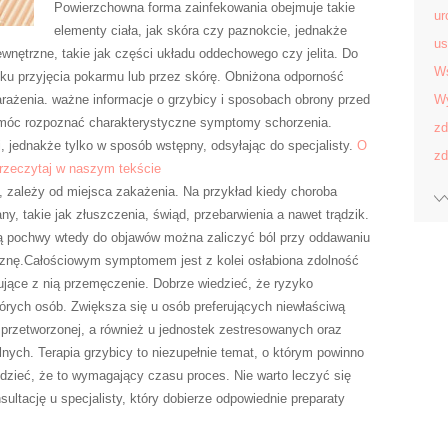
Powierzchowna forma zainfekowania obejmuje takie
ur
elementy ciała, jak skóra czy paznokcie, jednakże
us
nętrzne, takie jak części układu oddechowego czy jelita. Do
Ws
ku przyjęcia pokarmu lub przez skórę. Obniżona odporność
ażenia. ważne informacje o grzybicy i sposobach obrony przed
Wy
by móc rozpoznać charakterystyczne symptomy schorzenia.
zd
, jednakże tylko w sposób wstępny, odsyłając do specjalisty.
O
zd
przeczytaj w naszym tekście
, zależy od miejsca zakażenia. Na przykład kiedy choroba
ny, takie jak złuszczenia, świąd, przebarwienia a nawet trądzik.
cą pochwy wtedy do objawów można zaliczyć ból przy oddawaniu
liznę.Całościowym symptomem jest z kolei osłabiona zdolność
ujące z nią przemęczenie. Dobrze wiedzieć, że ryzyko
tórych osób. Zwiększa się u osób preferujących niewłaściwą
 przetworzonej, a również u jednostek zestresowanych oraz
ch. Terapia grzybicy to niezupełnie temat, o którym powinno
edzieć, że to wymagający czasu proces. Nie warto leczyć się
sultację u specjalisty, który dobierze odpowiednie preparaty