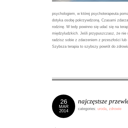
psychologiem, w której psychoterapeuta pom
dotyka osobę pokrzywdzoną. Czasami zdarza s
rodzinę. W tedy powinno się udać się na tera
międzyludzkich. Jeśli przypuszczasz, że nie 
radzisz sobie z zdarzeniem z przeszłości lu
Szybsza terapia to szybszy powrót do zdrowi
najczęstsze przewl
26
MAR
categories:
uroda
,
zdrowie
2014