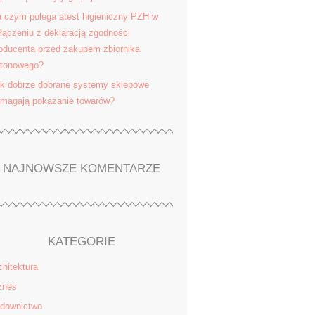
 czym polega atest higieniczny PZH w
łączeniu z deklaracją zgodności
oducenta przed zakupem zbiornika
tonowego?
k dobrze dobrane systemy sklepowe
magają pokazanie towarów?
NAJNOWSZE KOMENTARZE
KATEGORIE
chitektura
znes
downictwo