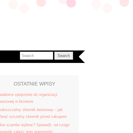
OSTATNIE WPISY
iadome spojrzenie do organizacji
nansowej w biznesie
doszczelny zbiornik betonowy – jak
brać szczelny zbiornik przed zakupem
kie szambo wybrać? Sprawdź, od czego
prawdę zależy jego pojemność.