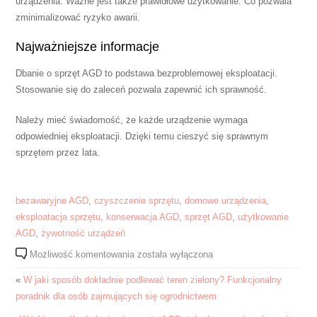
urządzenia. Ważne jest także prawidłowe użytkowanie. Co pozwala
zminimalizować ryzyko awarii.
Najważniejsze informacje
Dbanie o sprzęt AGD to podstawa bezproblemowej eksploatacji.
Stosowanie się do zaleceń pozwala zapewnić ich sprawność.
Należy mieć świadomość, że każde urządzenie wymaga
odpowiedniej eksploatacji. Dzięki temu cieszyć się sprawnym
sprzętem przez lata.
bezawaryjne AGD
,
czyszczenie sprzętu
,
domowe urządzenia
,
eksploatacja sprzętu
,
konserwacja AGD
,
sprzęt AGD
,
użytkowanie
AGD
,
żywotność urządzeń
Jak
Możliwość komentowania
została wyłączona
świadomie
«
W jaki sposób dokładnie podlewać teren zielony? Funkcjonalny
eksploatować
poradnik dla osób zajmujących się ogrodnictwem
domowego