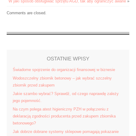
AGD,
W jaki sposób obsługiwać sprzętu AGD, tak aby ograniczyć awarie
»
aby
Comments are closed.
maksymalnie
wydłużyć
ich
żywotność
OSTATNIE WPISY
Świadome spojrzenie do organizacji finansowej w biznesie
Wodoszczelny zbiornik betonowy – jak wybrać szczelny
zbiornik przed zakupem
Jakie szambo wybrać? Sprawdź, od czego naprawdę zależy
jego pojemność.
Na czym polega atest higieniczny PZH w połączeniu z
deklaracją zgodności producenta przed zakupem zbiornika
betonowego?
Jak dobrze dobrane systemy sklepowe pomagają pokazanie