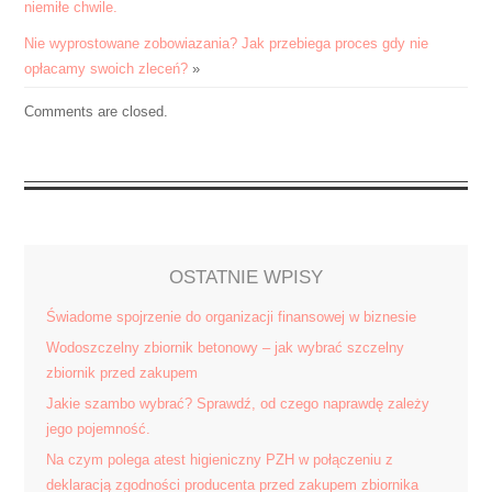
niemiłe chwile.
swoje
cztery
Nie wyprostowane zobowiazania? Jak przebiega proces gdy nie
kółka
opłacamy swoich zleceń?
»
i
Comments are closed.
nie
tylko
,
fantazjuje
by
jego
gablota
OSTATNIE WPISY
lub
Świadome spojrzenie do organizacji finansowej w biznesie
motocykl
wyglądały
Wodoszczelny zbiornik betonowy – jak wybrać szczelny
jak
zbiornik przed zakupem
najlepiej.
Jakie szambo wybrać? Sprawdź, od czego naprawdę zależy
jego pojemność.
Na czym polega atest higieniczny PZH w połączeniu z
deklaracją zgodności producenta przed zakupem zbiornika