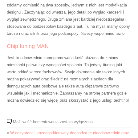
zdołamy odmienić na dwa sposoby, jednym z nich jest modyfikacja
designu . Zaczynając od wnętrza, jego detali po wygląd karoserii i
wygląd zewnętrznego. Druga zmiana jest bardziej niedostrzegalna i
stosowana do podzespołów każdego z aut. Tu na myśli mamy opony
tarcze i oraz silnik oraz jego podzespoły. Należy wspomnieć tez o
Chip tuning MAN
Jest to odpowiednio zaprogramowana kość służąca do zmiany
mieszanki paliwa czy wydajności spalania. To jedyny tiuning jaki
warto oddać w ręce fachowców. Swoje dokonania ale także innych
można pokazywać oraz śledzić na rozmaitych zjazdach dla
tiunngujacych auta osobowe ale także auta ciężarowe zarówno
wizualnie jak i mechanicznie. Zapraszamy na stronę partnera gdzie
można dowiedzieć się więcej oraz skorzystać z jego usług: techtir.pl
Każdy
Możliwość komentowania
została wyłączona
facet
«
W egzystencji każdego kierowcy dochodzą te nieodpowiednie oraz
mający