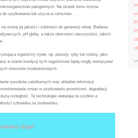
ur
a mikroorganizmów patogennych. Na skutek temu można
us
a do użytkowania lub użycia w rolnictwie.
Ws
na ocenę jej jakości i zdolności do generacji rolnej. Badania
Wy
odżywczych, pH gleby, a także obecności nieczystości, takich
zd
e.
zd
stująca organizmy żywe, np. porosty, ryby lub rośliny, jako
miany w stanie kondycji tych organizmów będą mogły wskazywać
owych stresorów środowiskowych.
nie rysunków satelitarnych oraz układów informacji
 monitorowanie zmian w użytkowaniu przestrzeni, degradacji
użą rozległość. Te technologie ułatwiają na szybkie a
alności człowieka na środowisko.
pomiary drgań