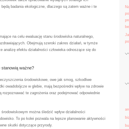
 będą badania ekologiczne, dlaczego są zatem ważne i te
Na
po
pr
be
Ja
mające na celu ewaluację stanu środowiska naturalnego,
po
 uzdrawiających. Obejmują szeroki zakres działań, w tymże
że analizę efektu działalności człowieka odnoszące się do
e stanowią ważne?
eczyszczenia środowiskowe, owe jak smog, szkodliwe
dki owadobójcze w glebie, mają bezpośredni wpływ na zdrowie
ą rozpoznawać te zagrożenia oraz podejmować odpowiednie
ar
 środowiskowym można śledzić wpływ działalności
bi
odowisko. To po kolei pozwala na lepsze planowanie aktywności
wne skutki dotyczące przyrody.
bu