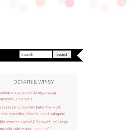
OSTATNIE WPISY
iadome spojrzenie do organizacji
nansowej w biznesie
doszczelny zbiornik betonowy – jak
brać szczelny zbiornik przed zakupem
kie szambo wybrać? Sprawdź, od czego
prawdę zależy jego pojemność.