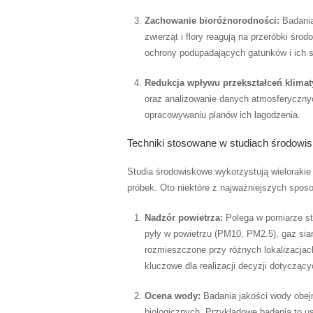
Zachowanie bioróżnorodności:
Badania
zwierząt i flory reagują na przeróbki śr
ochrony podupadających gatunków i ich si
Redukcja wpływu przekształceń klimat
oraz analizowanie danych atmosferyczny
opracowywaniu planów ich łagodzenia.
Techniki stosowane w studiach środowi
Studia środowiskowe wykorzystują wielorakie
próbek. Oto niektóre z najważniejszych spos
Nadzór powietrza:
Polega w pomiarze st
pyły w powietrzu (PM10, PM2.5), gaz siar
rozmieszczone przy różnych lokalizacjach
kluczowe dla realizacji decyzji dotycząc
Ocena wody:
Badania jakości wody obej
biologicznych. Przykładowe badania to us