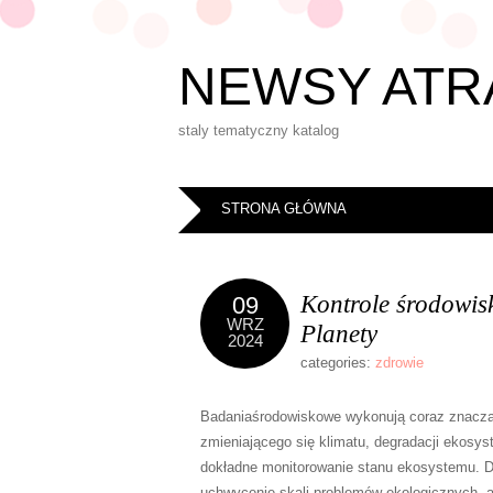
NEWSY ATR
staly tematyczny katalog
STRONA GŁÓWNA
Kontrole środowis
09
WRZ
Planety
2024
categories:
zdrowie
Badaniaśrodowiskowe wykonują coraz znaczą
zmieniającego się klimatu, degradacji ekosy
dokładne monitorowanie stanu ekosystemu. Dz
uchwycenie skali problemów ekologicznych, a