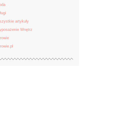
oda
ługi
zystkie artykuły
posażenie Wnętrz
rowie
rowie.pl