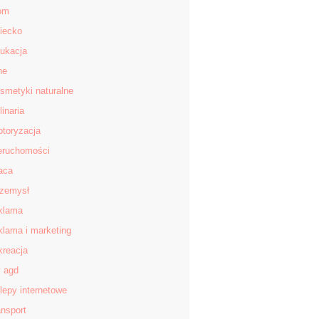
om
iecko
ukacja
ne
smetyki naturalne
linaria
toryzacja
eruchomości
aca
zemysł
klama
klama i marketing
kreacja
v agd
lepy internetowe
ansport