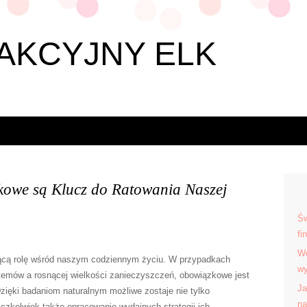
AKCYJNY ELK
kowe są Klucz do Ratowania Naszej
Św
fi
Wo
cą rolę wśród naszym codziennym życiu. W przypadkach
wy
stemów a rosnącej wielkości zanieczyszczeń, obowiązkowe jest
Ja
ięki badaniom naturalnym możliwe zostaje nie tylko
na
czkolwiek także opracowanie wydajnych strategii ich