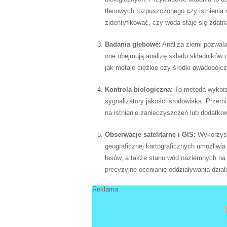
tlenowych rozpuszczonego czy istnieni
zidentyfikować, czy woda staje się zdatn
Badania glebowe:
Analiza ziemi pozwala 
one obejmują analizę składu składników 
jak metale ciężkie czy środki owadobójcz
Kontrola biologiczna:
To metoda wykorzy
sygnalizatory jakości środowiska. Prze
na istnienie zanieczyszczeń lub dodatk
Obserwacje satelitarne i GIS:
Wykorzysta
geograficznej kartograficznych umożliwia
lasów, a także stanu wód naziemnych na d
precyzyjne ocenianie oddziaływania dział
Reklama