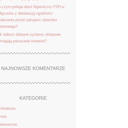
 czym polega atest higieniczny PZH w
łączeniu z deklaracją zgodności
oducenta przed zakupem zbiornika
tonowego?
k dobrze dobrane systemy sklepowe
magają pokazanie towarów?
NAJNOWSZE KOMENTARZE
KATEGORIE
chitektura
znes
downictwo