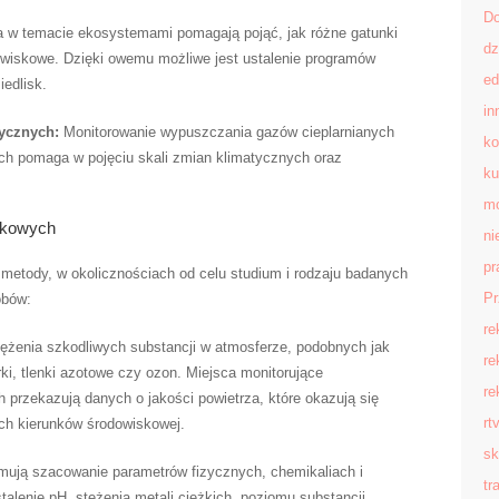
D
 w temacie ekosystemami pomagają pojąć, jak różne gatunki
dz
odowiskowe. Dzięki owemu możliwe jest ustalenie programów
ed
edlisk.
in
ycznych:
Monitorowanie wypuszczania gazów cieplarnianych
ko
ch pomaga w pojęciu skali zmian klimatycznych oraz
ku
mo
skowych
ni
pr
 metody, w okolicznościach od celu studium i rodzaju badanych
Pr
obów:
re
ężenia szkodliwych substancji w atmosferze, podobnych jak
re
ki, tlenki azotowe czy ozon. Miejsca monitorujące
re
 przekazują danych o jakości powietrza, które okazują się
rt
ych kierunków środowiskowej.
sk
mują szacowanie parametrów fizycznych, chemikaliach i
tr
talenie pH, stężenia metali ciężkich, poziomu substancji