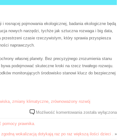
i i rosnącej pojmowania ekologicznej, badania ekologiczne będą
ucja nowych narzędzi, tychże jak sztuczna rozwaga i big data,
 przestrzeni czasie rzeczywistym, który sprawia przyspiesza
nności naprawczych.
hrony własnej planety. Bez precyzyjnego zrozumienia stanu
 bywa podejmować skuteczne kroki na rzecz trwałego rozwoju.
środków monitorujących środowisko stanowi klucz do bezpiecznej
wiska
,
zmiany klimatyczne
,
zrównoważony rozwój
Kontrole
Możliwość komentowania
została wyłączona
środowiskowe
ć pomocy prawnika.
są
Klucz
zgodną wokalizacją dotykają raz po raz większą ilości dzieci .
»