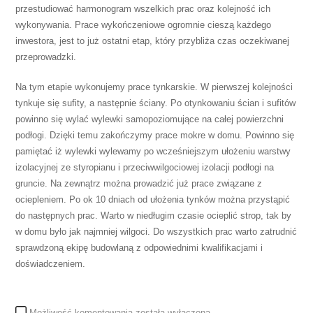
przestudiować harmonogram wszelkich prac oraz kolejność ich
wykonywania. Prace wykończeniowe ogromnie cieszą każdego
inwestora, jest to już ostatni etap, który przybliża czas oczekiwanej
przeprowadzki.
Na tym etapie wykonujemy prace tynkarskie. W pierwszej kolejności
tynkuje się sufity, a następnie ściany. Po otynkowaniu ścian i sufitów
powinno się wylać wylewki samopoziomujące na całej powierzchni
podłogi. Dzięki temu zakończymy prace mokre w domu. Powinno się
pamiętać iż wylewki wylewamy po wcześniejszym ułożeniu warstwy
izolacyjnej ze styropianu i przeciwwilgociowej izolacji podłogi na
gruncie. Na zewnątrz można prowadzić już prace związane z
ociepleniem. Po ok 10 dniach od ułożenia tynków można przystąpić
do następnych prac. Warto w niedługim czasie ocieplić strop, tak by
w domu było jak najmniej wilgoci. Do wszystkich prac warto zatrudnić
sprawdzoną ekipę budowlaną z odpowiednimi kwalifikacjami i
doświadczeniem.
Okres
Możliwość komentowania
została wyłączona