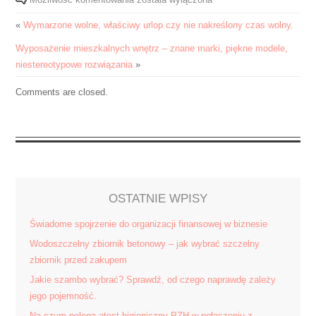
budowy
«
Wymarzone wolne, właściwy urlop czy nie nakreślony czas wolny.
domu
jest
Wyposażenie mieszkalnych wnętrz – znane marki, piękne modele,
nie
niestereotypowe rozwiązania
»
tylko
Comments are closed.
wyjątkowy
ale
również
nader
niełatwy.
OSTATNIE WPISY
Świadome spojrzenie do organizacji finansowej w biznesie
Wodoszczelny zbiornik betonowy – jak wybrać szczelny
zbiornik przed zakupem
Jakie szambo wybrać? Sprawdź, od czego naprawdę zależy
jego pojemność.
Na czym polega atest higieniczny PZH w połączeniu z