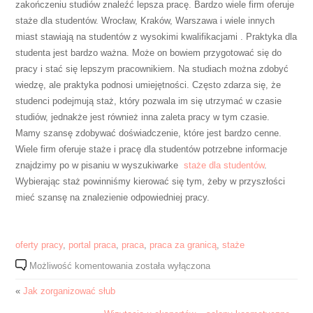
zakończeniu studiów znaleźć lepsza pracę. Bardzo wiele firm oferuje
staże dla studentów. Wrocław, Kraków, Warszawa i wiele innych
miast stawiają na studentów z wysokimi kwalifikacjami . Praktyka dla
studenta jest bardzo ważna. Może on bowiem przygotować się do
pracy i stać się lepszym pracownikiem. Na studiach można zdobyć
wiedzę, ale praktyka podnosi umiejętności. Często zdarza się, że
studenci podejmują staż, który pozwala im się utrzymać w czasie
studiów, jednakże jest również inna zaleta pracy w tym czasie.
Mamy szansę zdobywać doświadczenie, które jest bardzo cenne.
Wiele firm oferuje staże i pracę dla studentów potrzebne informacje
znajdzimy po w pisaniu w wyszukiwarke
staże dla studentów
.
Wybierając staż powinniśmy kierować się tym, żeby w przyszłości
mieć szansę na znalezienie odpowiedniej pracy.
oferty pracy
,
portal praca
,
praca
,
praca za granicą
,
staże
Praca
Możliwość komentowania
została wyłączona
dla
«
Jak zorganizować słub
studentów