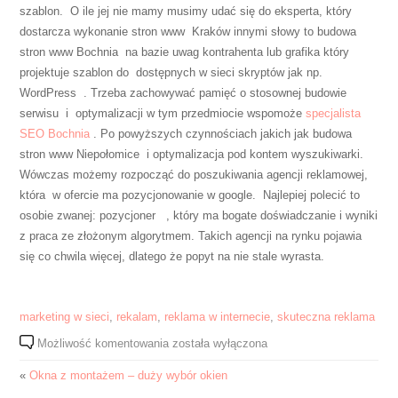
szablon. O ile jej nie mamy musimy udać się do eksperta, który
dostarcza wykonanie stron www Kraków innymi słowy to budowa
stron www Bochnia na bazie uwag kontrahenta lub grafika który
projektuje szablon do dostępnych w sieci skryptów jak np.
WordPress . Trzeba zachowywać pamięć o stosownej budowie
serwisu i optymalizacji w tym przedmiocie wspomoże
specjalista
SEO Bochnia
. Po powyższych czynnościach jakich jak budowa
stron www Niepołomice i optymalizacja pod kontem wyszukiwarki.
Wówczas możemy rozpocząć do poszukiwania agencji reklamowej,
która w ofercie ma pozycjonowanie w google. Najlepiej polecić to
osobie zwanej: pozycjoner , który ma bogate doświadczanie i wyniki
z praca ze złożonym algorytmem. Takich agencji na rynku pojawia
się co chwila więcej, dlatego że popyt na nie stale wyrasta.
marketing w sieci
,
rekalam
,
reklama w internecie
,
skuteczna reklama
Specjalista
Możliwość komentowania
została wyłączona
seo
«
Okna z montażem – duży wybór okien
wspomoże