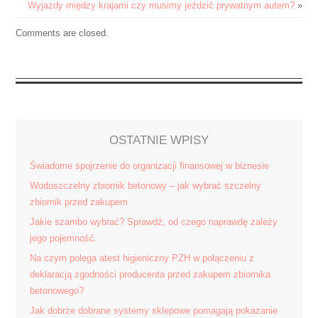
i
Wyjazdy między krajami czy musimy jeździć prywatnym autem?
»
dopasuje
Comments are closed.
dobraną
podejście
do
twojego
biznesu.
OSTATNIE WPISY
Świadome spojrzenie do organizacji finansowej w biznesie
Wodoszczelny zbiornik betonowy – jak wybrać szczelny
zbiornik przed zakupem
Jakie szambo wybrać? Sprawdź, od czego naprawdę zależy
jego pojemność.
Na czym polega atest higieniczny PZH w połączeniu z
deklaracją zgodności producenta przed zakupem zbiornika
betonowego?
Jak dobrze dobrane systemy sklepowe pomagają pokazanie