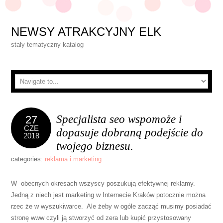
NEWSY ATRAKCYJNY ELK
staly tematyczny katalog
Specjalista seo wspomoże i
27
CZE
dopasuje dobraną podejście do
2018
twojego biznesu.
categories:
reklama i marketing
W obecnych okresach wszyscy poszukują efektywnej reklamy.
Jedną z niech jest marketing w Internecie Kraków potocznie można
rzec że w wyszukiwarce. Ale żeby w ogóle zacząć musimy posiadać
stronę www czyli ją stworzyć od zera lub kupić przystosowany