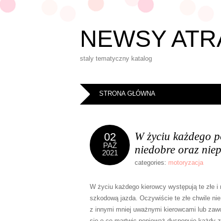
NEWSY ATR
staly tematyczny katalog
STRONA GŁÓWNA
W życiu każdego p
02
PAŹ
niedobre oraz nie
2021
categories:
motoryzacja
W życiu każdego kierowcy występują te złe i 
szkodową jazda. Oczywiście te złe chwile n
z innymi mniej uważnymi kierowcami lub za
się o co martwic ponieważ dysponuje każdy 