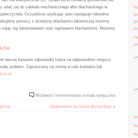
y udać się do zakładu mechanicznego albo blacharskiego w
Na
zpieczyciela. Oczywiście użytkując auto następuje naturalne
po
zebujemy pomocy z dziedziny blacharsko lakierniczej musimy
pr
i zając się lakierowaniem oraz naprawami blacharskimi. Możemy
be
Ja
po
aków
nt naszej karoserii odpowiedni ludzie na odpowiednim miejscu
niały problem. Zapraszamy na stronę w celu kontaktu lub
luza.pl
W
Możliwość komentowania
została wyłączona
życiu
ęściej.
Opakowania na ciasta dla każdego
»
każdego
posiadacza
ar
prawa
bi
jazdy
bu
występują