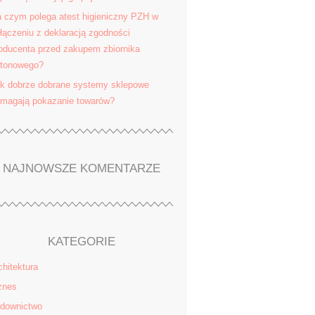
 czym polega atest higieniczny PZH w
łączeniu z deklaracją zgodności
oducenta przed zakupem zbiornika
tonowego?
k dobrze dobrane systemy sklepowe
magają pokazanie towarów?
NAJNOWSZE KOMENTARZE
KATEGORIE
chitektura
znes
downictwo