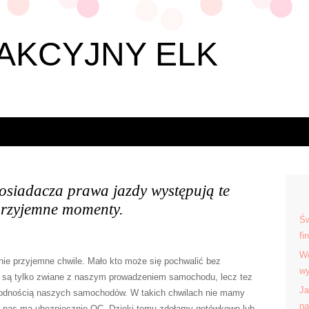
AKCYJNY ELK
osiadacza prawa jazdy występują te
przyjemne momenty.
Św
fi
Wo
nie przyjemne chwile. Mało kto może się pochwalić bez
wy
ie są tylko zwiane z naszym prowadzeniem samochodu, lecz tez
Ja
wodnością naszych samochodów. W takich chwilach nie mamy
na
z nas ma ubezpiecznie OC. Dzięki temu zdołamy gotówkowo lub