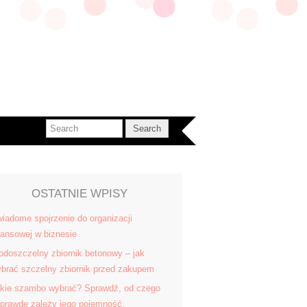
OSTATNIE WPISY
iadome spojrzenie do organizacji
nansowej w biznesie
doszczelny zbiornik betonowy – jak
brać szczelny zbiornik przed zakupem
kie szambo wybrać? Sprawdź, od czego
prawdę zależy jego pojemność.