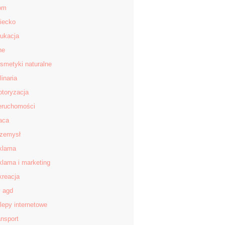
om
iecko
ukacja
ne
smetyki naturalne
linaria
toryzacja
eruchomości
aca
zemysł
klama
klama i marketing
kreacja
v agd
lepy internetowe
ansport